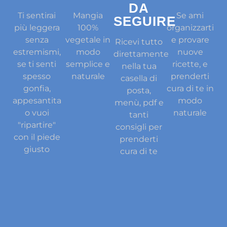
DA
Ti sentirai
Mangia
Se ami
SEGUIRE
più leggera
100%
organizzarti
senza
vegetale in
e provare
Ricevi tutto
estremismi,
modo
nuove
direttamente
se ti senti
semplice e
ricette, e
nella tua
spesso
naturale
prenderti
casella di
gonfia,
cura di te in
posta,
appesantita
modo
menù, pdf e
o vuoi
naturale
tanti
"ripartire"
consigli per
con il piede
prenderti
giusto
cura di te