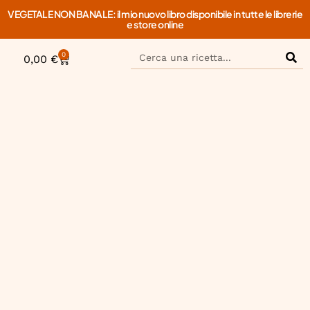
VEGETALE NON BANALE: il mio nuovo libro disponibile in tutte le librerie
e store online
0
0,00
€