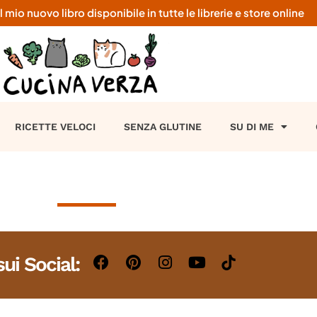
o nuovo libro disponibile in tutte le librerie e store online
RICETTE VELOCI
SENZA GLUTINE
SU DI ME
sui Social: