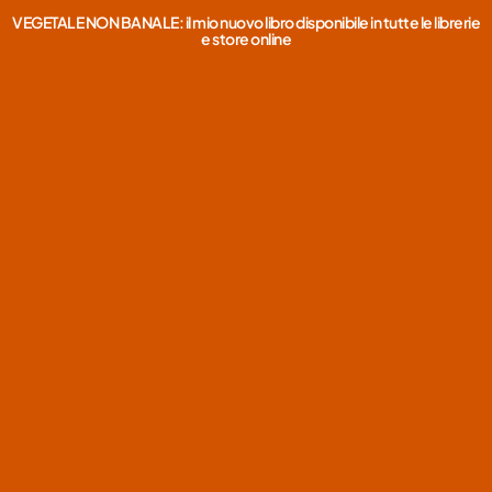
VEGETALE NON BANALE: il mio nuovo libro disponibile in tutte le librerie
e store online