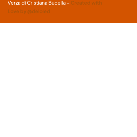
Verza di Cristiana Bucella –
Created with
Love by @deloled