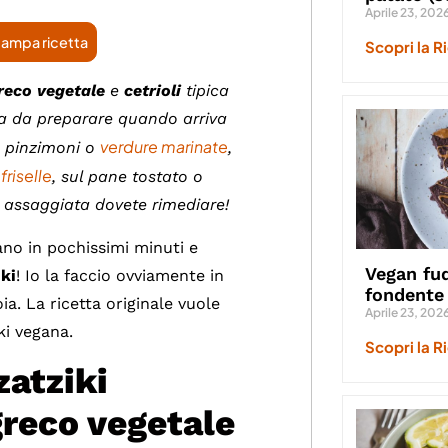
Aprile 23, 202
ampa ricetta
Scopri la R
reco vegetale
e
cetrioli
tipica
tta da preparare quando arriva
verdure marinate
 pinzimoni o
,
friselle
e
, sul pane tostato o
i assaggiata dovete rimediare!
rano in pochissimi minuti e
Vegan fud
iki
! Io la faccio ovviamente in
fondente
ia. La ricetta originale vuole
Aprile 23, 202
ki vegana.
Scopri la R
zatziki
greco vegetale