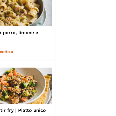
 porro, limone e
i
icetta »
ir fry | Piatto unico
o