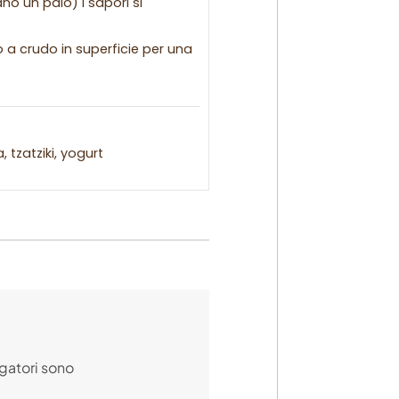
no un paio) i sapori si
o a crudo in superficie per una
, tzatziki, yogurt
gatori sono