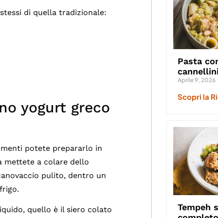
stessi di quella tradizionale:
Pasta con
cannellin
Aprile 9, 2026
Scopri la R
no yogurt greco
imenti potete prepararlo in
 mettete a colare dello
canovaccio pulito, dentro un
frigo.
Tempeh st
iquido, quello è il siero colato
complet