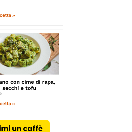
icetta »
ano con cime di rapa,
 secchi e tofu
6
icetta »
imi un caffè