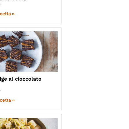
6
icetta »
ge al cioccolato
6
icetta »