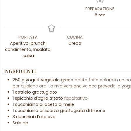
PREPARAZIONE
5
min
PORTATA
CUCINA
Aperitivo, brunch,
Greca
condimento, Insalata,
salsa
INGREDIENTI
250
g
yogurt vegetale greco
basta farlo colare in un c
per qualche ora. La mia versione veloce prevede lo yog
1
cetriolo grattugiato
1
spicchio
d'aglio tritato
facoltativo
1
cucchiaino
di aceto di mele
1
cucchiaino
di scorza grattugiata di limone
3
cucchiai
d'olio evo
Sale qb