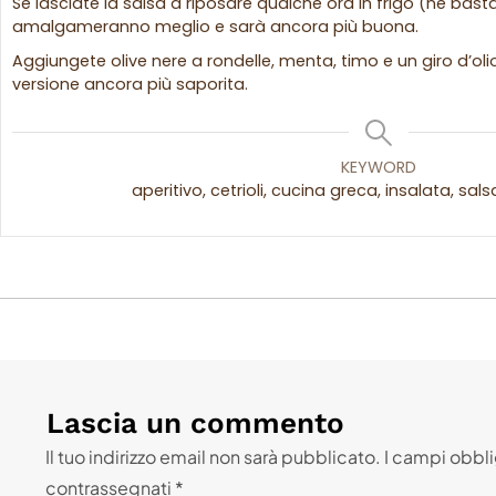
Se lasciate la salsa a riposare qualche ora in frigo (ne basta
amalgameranno meglio e sarà ancora più buona.
Aggiungete olive nere a rondelle, menta, timo e un giro d’oli
versione ancora più saporita.
KEYWORD
aperitivo, cetrioli, cucina greca, insalata, salsa
Lascia un commento
Il tuo indirizzo email non sarà pubblicato.
I campi obbli
contrassegnati
*