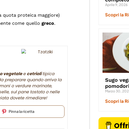
Aprile 9, 2026
Scopri la R
na quota proteica maggiore)
amente come quello
greco
.
o vegetale
e
cetrioli
tipica
Sugo veg
 da preparare quando arriva la
pomodori
nzimoni o verdure marinate,
Marzo 30, 202
selle, sul pane tostato o nelle
iata dovete rimediare!
Scopri la R
Pinna la ricetta
Offr