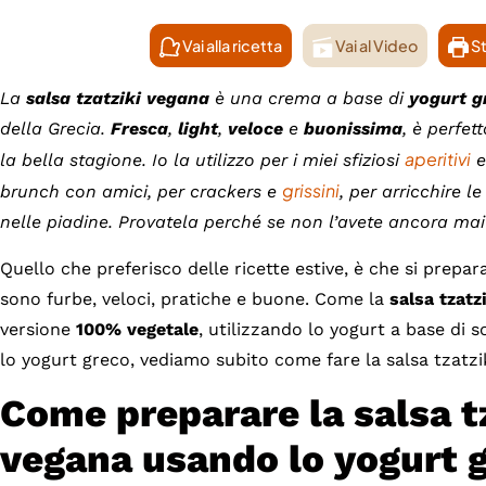
Vai alla ricetta
Vai al Video
St
La
salsa tzatziki vegana
è una crema a base di
yogurt g
della Grecia.
Fresca
,
light
,
veloce
e
buonissima
, è perfe
aperitivi
la bella stagione. Io la utilizzo per i miei sfiziosi
e
grissini
brunch con amici, per crackers e
, per arricchire l
nelle piadine. Provatela perché se non l’avete ancora ma
Quello che preferisco delle ricette estive, è che si prepa
sono furbe, veloci, pratiche e buone. Come la
salsa tzatz
versione
100% vegetale
, utilizzando lo yogurt a base di so
lo yogurt greco, vediamo subito come fare la salsa tzatzi
Come preparare la salsa t
vegana usando lo yogurt 