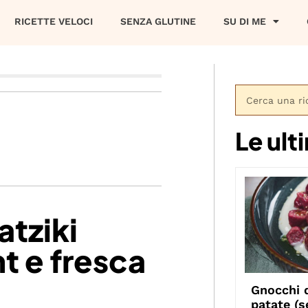
RICETTE VELOCI
SENZA GLUTINE
SU DI ME
Le ult
atziki
t e fresca
Gnocchi d
patate (s