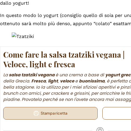
dallo yogurt!
In questo modo lo yogurt (consiglio quello di soia per u
ottenuto sarà molto più denso, appunto “colato” esatt
Come fare la salsa tzatziki vegana |
Veloce, light e fresca
La
salsa tzatziki vegana
è una crema a base di
yogurt grec
della Grecia.
Fresca
,
light
,
veloce
e
buonissima
, è perfetta
bella stagione. Io la utilizzo per i miei sfiziosi aperitivi e pi
brunch con amici, per crackers e grissini, per arricchire le fri
piadine. Provatela perché se non l'avete ancora mai assagg
Stampa ricetta