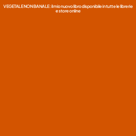
VEGETALE NON BANALE: il mio nuovo libro disponibile in tutte le librerie
e store online