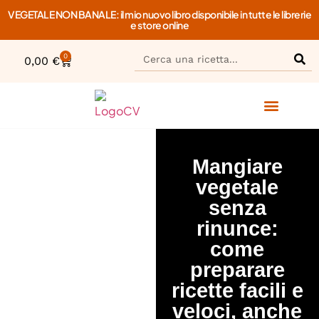
VEGETALE NON BANALE: il mio nuovo libro disponibile in tutte le librerie
e store online
0
0,00
€
Mangiare
vegetale
senza
rinunce:
come
preparare
ricette facili e
veloci, anche