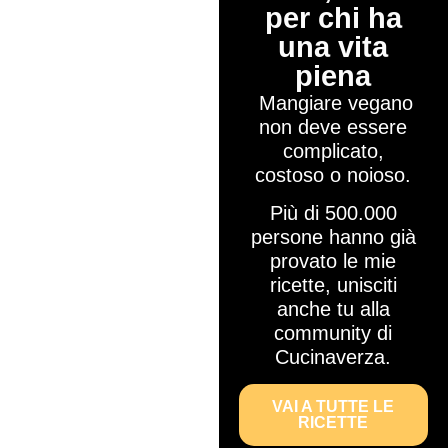
per chi ha
una vita
piena​
Mangiare vegano
non deve essere
complicato,
costoso o noioso.
Più di 500.000
persone hanno già
provato le mie
ricette, unisciti
anche tu alla
community di
Cucinaverza.
VAI A TUTTE LE
RICETTE