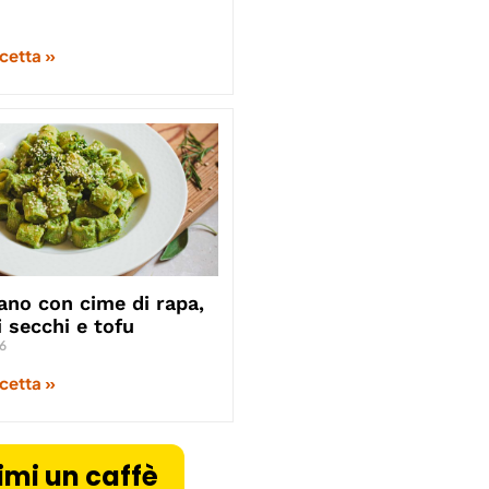
icetta »
ano con cime di rapa,
 secchi e tofu
6
icetta »
imi un caffè