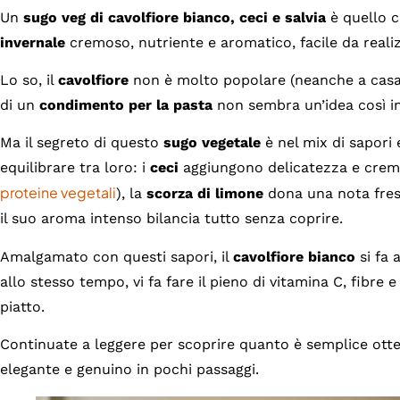
Un
sugo veg di cavolfiore bianco, ceci e salvia
è quello c
invernale
cremoso, nutriente e aromatico, facile da reali
Lo so, il
cavolfiore
non è molto popolare (neanche a casa
di un
condimento per la pasta
non sembra un’idea così in
Ma il segreto di questo
sugo vegetale
è nel mix di sapori
equilibrare tra loro: i
ceci
aggiungono delicatezza e cremo
proteine vegetali
), la
scorza di limone
dona una nota fres
il suo aroma intenso bilancia tutto senza coprire.
Amalgamato con questi sapori, il
cavolfiore bianco
si fa 
allo stesso tempo, vi fa fare il pieno di vitamina C, fibre 
piatto.
Continuate a leggere per scoprire quanto è semplice ot
elegante e genuino in pochi passaggi.