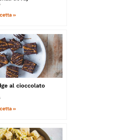
6
icetta »
ge al cioccolato
6
icetta »