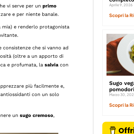
Aprile 9, 2026
he vi serve per un
primo
zzare e per niente banale.
Scopri la R
 mia) e renderlo protagonista
vitante.
 e consistenze che si vanno ad
sità (oltre a un apporto di
ca e profumata, la
salvia
con
Sugo veg
apprezzare più facilmente e,
pomodori
e antiossidanti con un solo
Marzo 30, 202
Scopri la R
tenere un
sugo cremoso
,
Offr