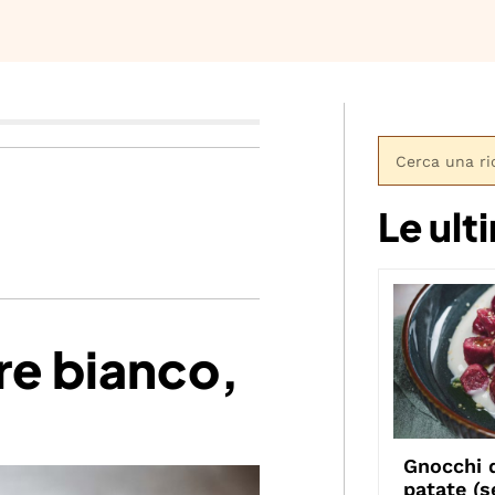
Le ult
re bianco,
Gnocchi d
patate (s