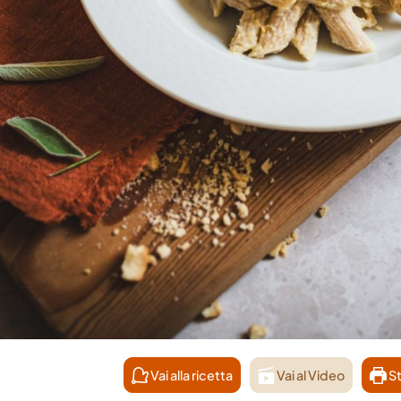
Vai alla ricetta
Vai al Video
St