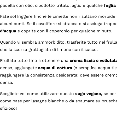
padella con olio, cipollotto tritato, aglio e qualche
foglia
Fate soffriggere finché le cimette non risultano morbide
alcuni punti. Se il cavolfiore si attacca o si asciuga trop
d’acqua
e coprite con il coperchio per qualche minuto.
Quando vi sembra ammorbidito, trasferite tutto nel frulla
che la scorza grattugiata di limone con il succo.
Frullate tutto fino a ottenere una
crema liscia e vellutat
denso, aggiungete
acqua di cottura
(o semplice acqua tiep
raggiungere la consistenza desiderata: deve essere crem
densa.
Scegliete voi come utilizzare questo
sugo vegano,
se per 
come base per lasagne bianche o da spalmare su bruschet
sfizioso!