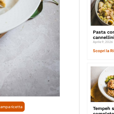
Pasta con
cannellin
Aprile 9, 2026
Scopri la R
ampa ricetta
Tempeh st
complet