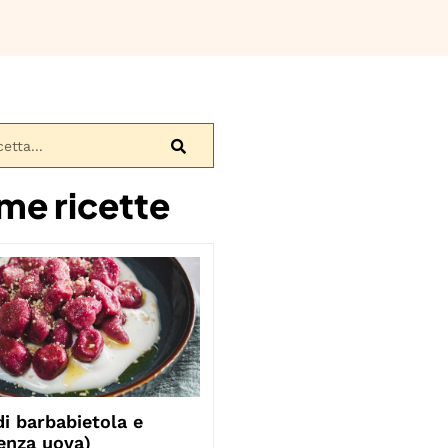
ime ricette
i barbabietola e
enza uova)