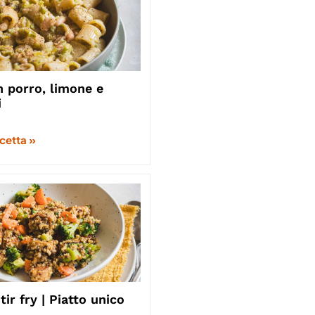
 porro, limone e
i
icetta »
ir fry | Piatto unico
o