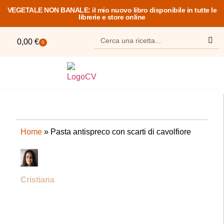
VEGETALE NON BANALE: il mio nuovo libro disponibile in tutte le
librerie e store online
0,00
€
0
RICETTE VELOCI
SENZA GLUTINE
CORSO SULLA PANIFICAZION
Home
»
Pasta antispreco con scarti di cavolfiore
Cristiana