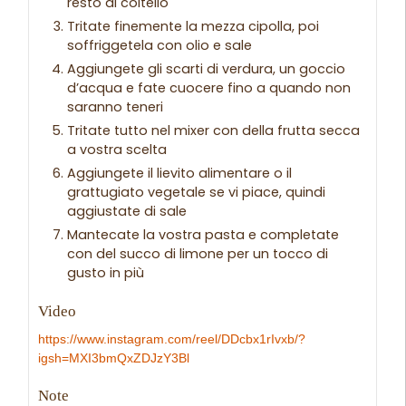
resto al coltello
Tritate finemente la mezza cipolla, poi
soffriggetela con olio e sale
Aggiungete gli scarti di verdura, un goccio
d’acqua e fate cuocere fino a quando non
saranno teneri
Tritate tutto nel mixer con della frutta secca
a vostra scelta
Aggiungete il lievito alimentare o il
grattugiato vegetale se vi piace, quindi
aggiustate di sale
Mantecate la vostra pasta e completate
con del succo di limone per un tocco di
gusto in più
Video
https://www.instagram.com/reel/DDcbx1rIvxb/?
igsh=MXI3bmQxZDJzY3Bl
Note