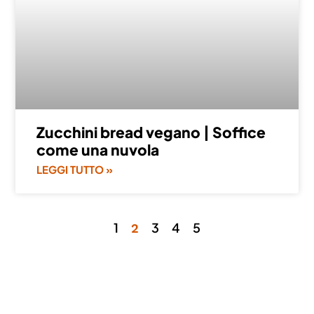
Zucchini bread vegano | Soffice
come una nuvola
LEGGI TUTTO »
1
3
4
5
2