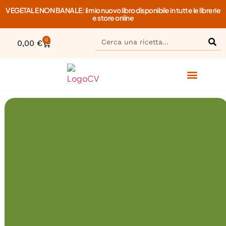
VEGETALE NON BANALE: il mio nuovo libro disponibile in tutte le librerie
e store online
0
0,00
€