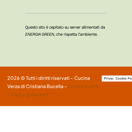
Questo sito è ospitato su server alimentati da
ENERGIA GREEN
, che rispetta l’ambiente.
2026 © Tutti i diritti riservati – Cucina
Privacy Policy
Cookie Po
Verza di Cristiana Bucella –
Created with
Love by @deloled