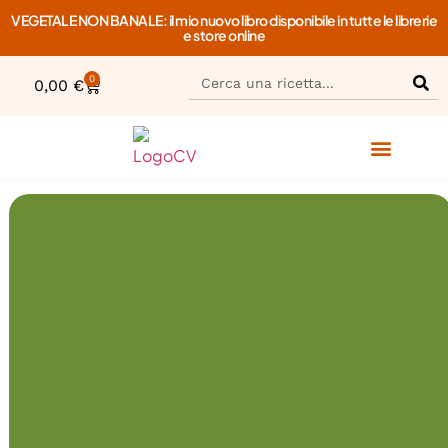
VEGETALE NON BANALE: il mio nuovo libro disponibile in tutte le librerie
e store online
0
0,00
€