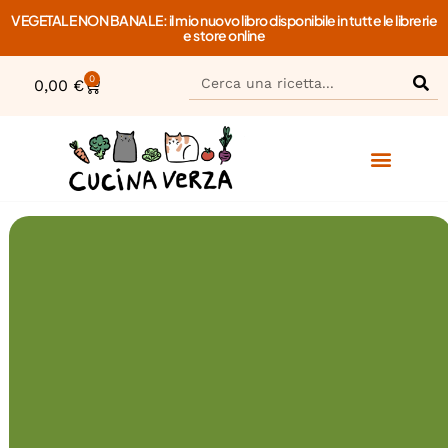
VEGETALE NON BANALE: il mio nuovo libro disponibile in tutte le librerie
e store online
0
0,00
€