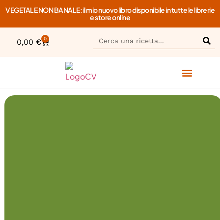
VEGETALE NON BANALE: il mio nuovo libro disponibile in tutte le librerie
e store online
0
0,00
€