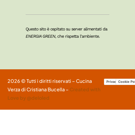
Questo sito è ospitato su server alimentati da
ENERGIA GREEN
, che rispetta l’ambiente.
2026 © Tutti i diritti riservati – Cucina
Privacy Policy
Cookie Po
Verza di Cristiana Bucella –
Created with
Love by @deloled