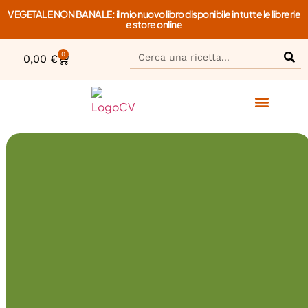
VEGETALE NON BANALE: il mio nuovo libro disponibile in tutte le librerie
e store online
0
0,00
€