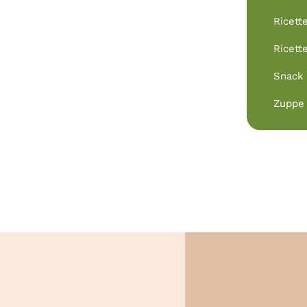
Ricett
Ricett
Snack
Zuppe 