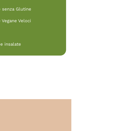
e senza Glutine
e Vegane Veloci
e insalate