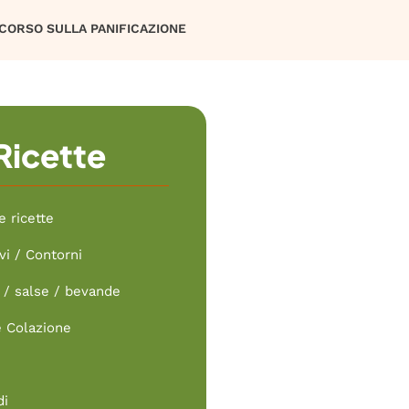
CORSO SULLA PANIFICAZIONE
Ricette
e ricette
vi / Contorni
/ salse / bevande
e Colazione
di