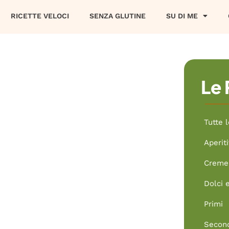
RICETTE VELOCI
SENZA GLUTINE
SU DI ME
Le 
Tutte l
Aperiti
Creme 
Dolci 
Primi
Secon