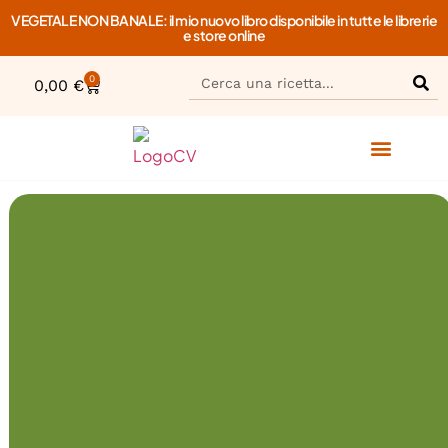
VEGETALE NON BANALE: il mio nuovo libro disponibile in tutte le librerie
e store online
0
0,00
€