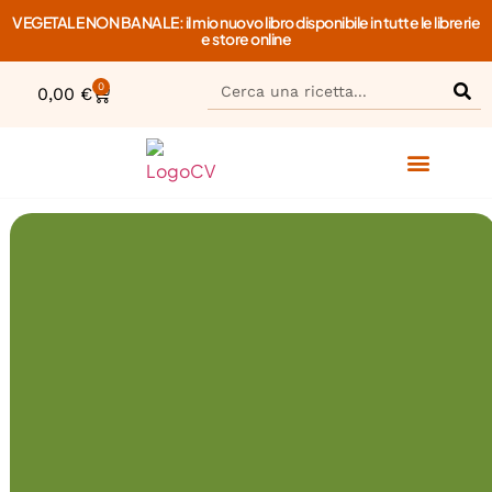
VEGETALE NON BANALE: il mio nuovo libro disponibile in tutte le librerie
e store online
0
0,00
€