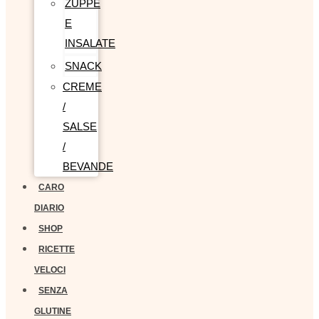
ZUPPE
E
INSALATE
SNACK
CREME
/
SALSE
/
BEVANDE
CARO
DIARIO
SHOP
RICETTE
VELOCI
SENZA
GLUTINE