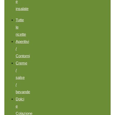
e
insalate
Tutte
le
ricette
Aperitivi
/
Contorni
Creme
/
salse
/
bevande
Dolci
e
Colazione