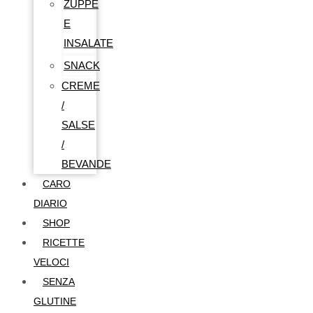
ZUPPE
E
INSALATE
SNACK
CREME
/
SALSE
/
BEVANDE
CARO
DIARIO
SHOP
RICETTE
VELOCI
SENZA
GLUTINE