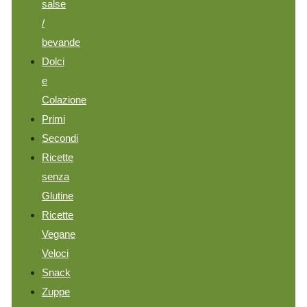
salse
/
bevande
Dolci
e
Colazione
Primi
Secondi
Ricette
senza
Glutine
Ricette
Vegane
Veloci
Snack
Zuppe