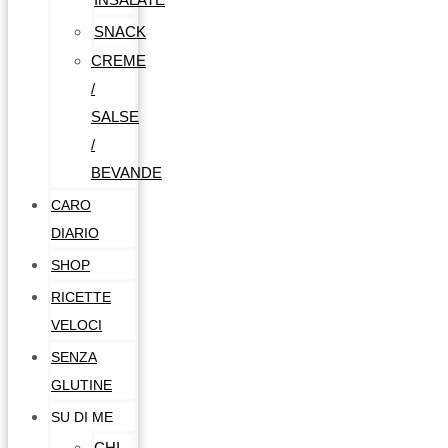
SNACK
CREME
/
SALSE
/
BEVANDE
CARO
DIARIO
SHOP
RICETTE
VELOCI
SENZA
GLUTINE
SU DI ME
CHI