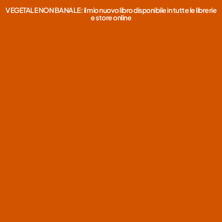
VEGETALE NON BANALE: il mio nuovo libro disponibile in tutte le librerie
e store online