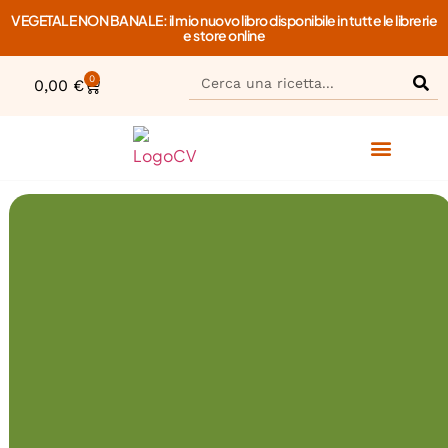
VEGETALE NON BANALE: il mio nuovo libro disponibile in tutte le librerie
e store online
0
0,00
€