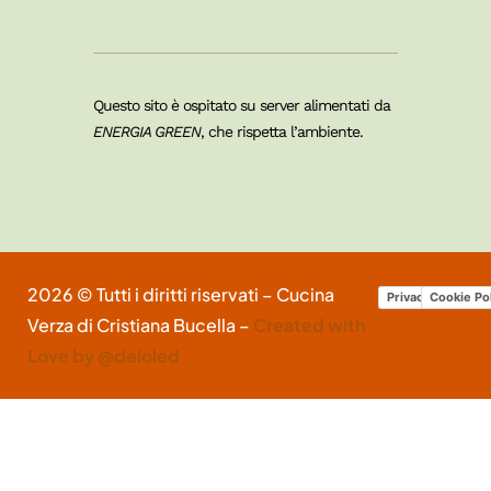
Questo sito è ospitato su server alimentati da
ENERGIA GREEN
, che rispetta l’ambiente.
2026 © Tutti i diritti riservati – Cucina
Privacy Policy
Cookie Po
Verza di Cristiana Bucella –
Created with
Love by @deloled