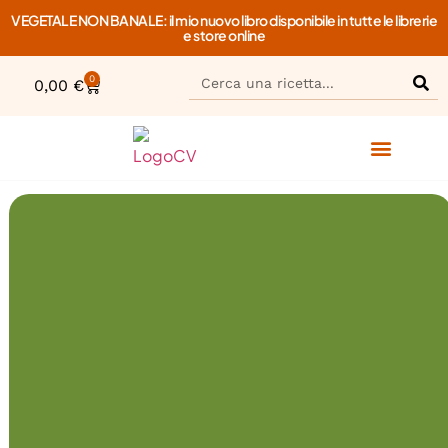
VEGETALE NON BANALE: il mio nuovo libro disponibile in tutte le librerie
e store online
0
0,00
€