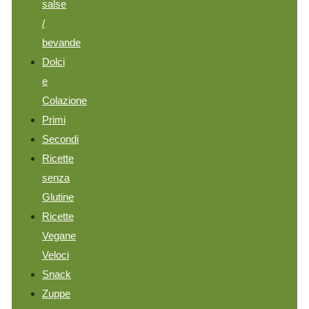
salse
/
bevande
Dolci
e
Colazione
Primi
Secondi
Ricette
senza
Glutine
Ricette
Vegane
Veloci
Snack
Zuppe