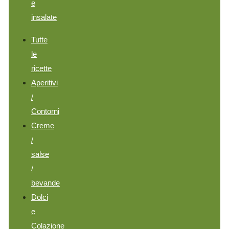
e
insalate
Tutte
le
ricette
Aperitivi
/
Contorni
Creme
/
salse
/
bevande
Dolci
e
Colazione