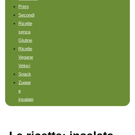
Primi
Secondi
Ricette
senza
Glutine
Ricette
Vegane
Veloci
Snack
Zuppe
e
insalate