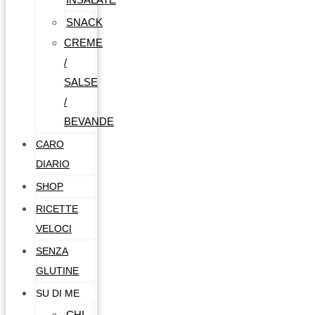
SNACK
CREME
/
SALSE
/
BEVANDE
CARO
DIARIO
SHOP
RICETTE
VELOCI
SENZA
GLUTINE
SU DI ME
CHI