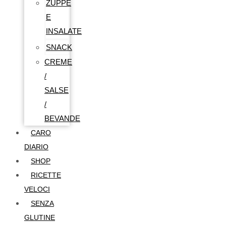
ZUPPE
E
INSALATE
SNACK
CREME
/
SALSE
/
BEVANDE
CARO
DIARIO
SHOP
RICETTE
VELOCI
SENZA
GLUTINE