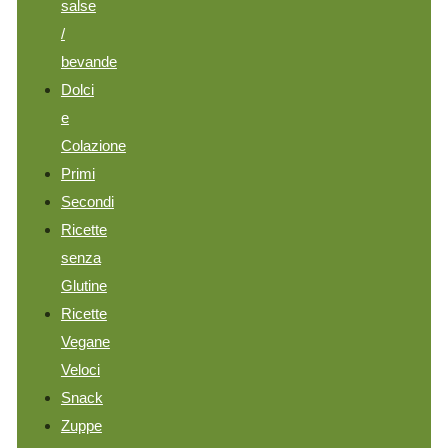
salse
/
bevande
Dolci
e
Colazione
Primi
Secondi
Ricette
senza
Glutine
Ricette
Vegane
Veloci
Snack
Zuppe