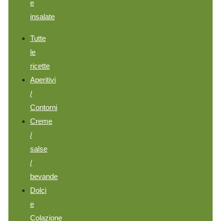
e
insalate
Tutte
le
ricette
Aperitivi
/
Contorni
Creme
/
salse
/
bevande
Dolci
e
Colazione