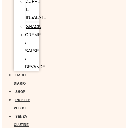
ZUPPE
E
INSALATE
SNACK
CREME
/
SALSE
/
BEVANDE
CARO
DIARIO
SHOP
RICETTE
VELOCI
SENZA
GLUTINE