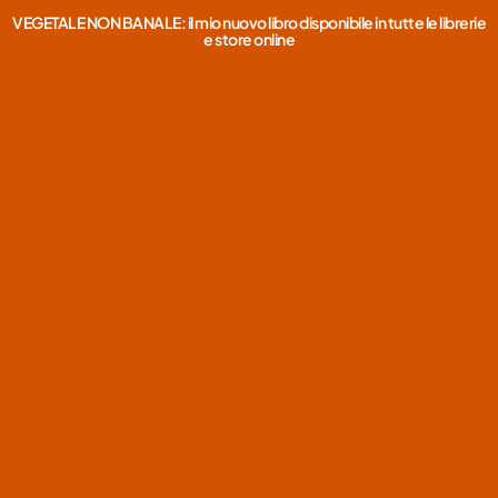
VEGETALE NON BANALE: il mio nuovo libro disponibile in tutte le librerie
e store online