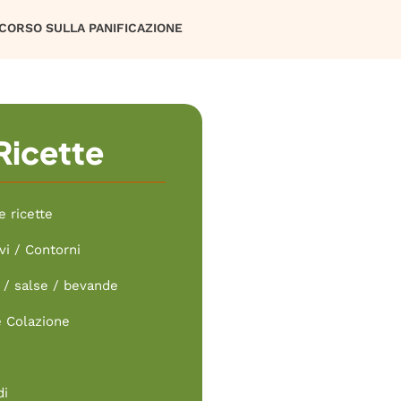
CORSO SULLA PANIFICAZIONE
Ricette
e ricette
vi / Contorni
/ salse / bevande
e Colazione
di