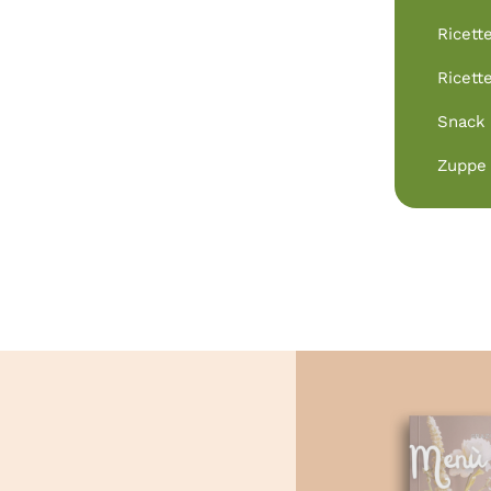
Ricett
Ricett
Snack
Zuppe 