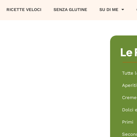
RICETTE VELOCI
SENZA GLUTINE
SU DI ME
Le 
Tutte l
Aperiti
Creme 
Dolci 
Primi
Secon