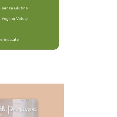
e senza Glutine
e Vegane Veloci
e insalate