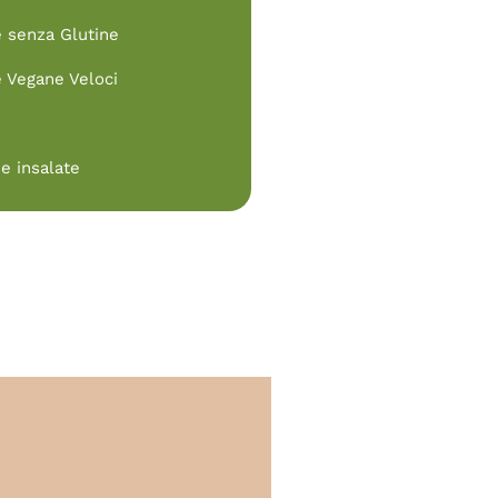
e senza Glutine
e Vegane Veloci
e insalate