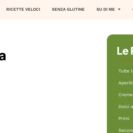
RICETTE VELOCI
SENZA GLUTINE
SU DI ME
Le 
la
Tutte l
Aperiti
Creme 
Dolci 
Primi
Secon