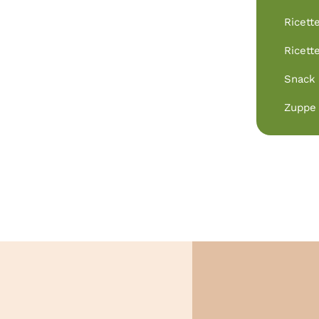
Ricett
Ricett
Snack
Zuppe 