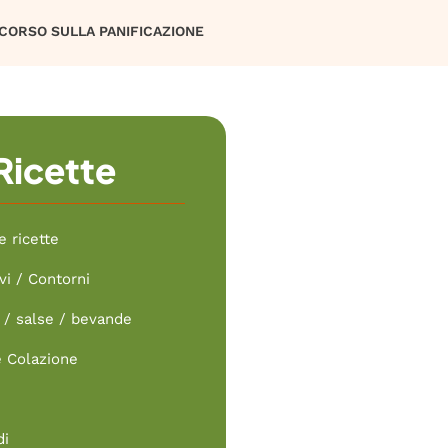
CORSO SULLA PANIFICAZIONE
Ricette
e ricette
vi / Contorni
/ salse / bevande
e Colazione
di