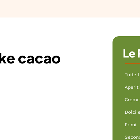
Le 
ake cacao
Tutte l
Aperiti
Creme 
Dolci 
Primi
Secon