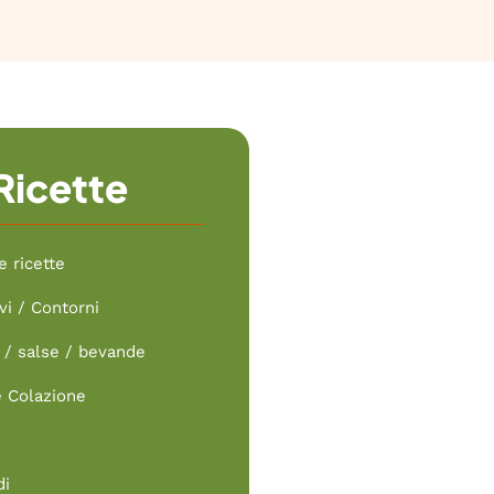
Ricette
e ricette
vi / Contorni
/ salse / bevande
e Colazione
di