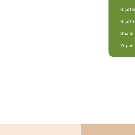
Ricett
Ricett
Snack
Zuppe 