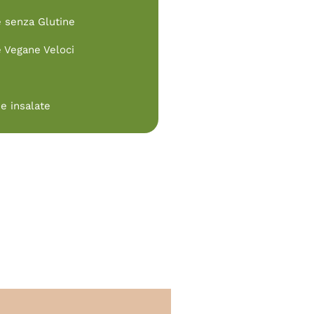
e senza Glutine
e Vegane Veloci
e insalate