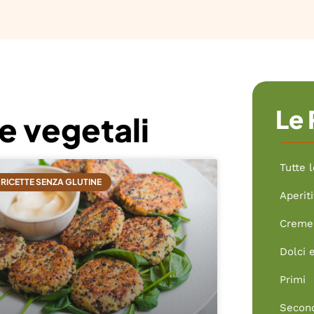
Le 
e vegetali
Tutte l
RICETTE SENZA GLUTINE
Aperiti
Creme 
Dolci 
Primi
Secon