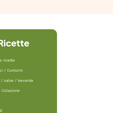
Ricette
e ricette
vi / Contorni
/ salse / bevande
e Colazione
di