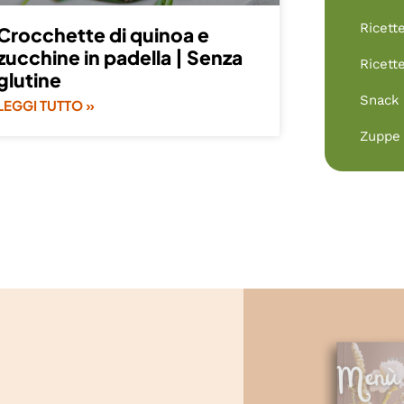
Ricett
Crocchette di quinoa e
zucchine in padella | Senza
Ricett
glutine
Snack
LEGGI TUTTO »
Zuppe 