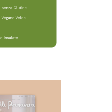
e senza Glutine
e Vegane Veloci
e insalate