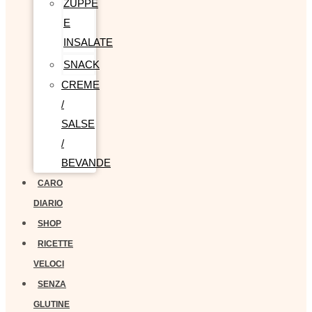
ZUPPE
E
INSALATE
SNACK
CREME
/
SALSE
/
BEVANDE
CARO
DIARIO
SHOP
RICETTE
VELOCI
SENZA
GLUTINE