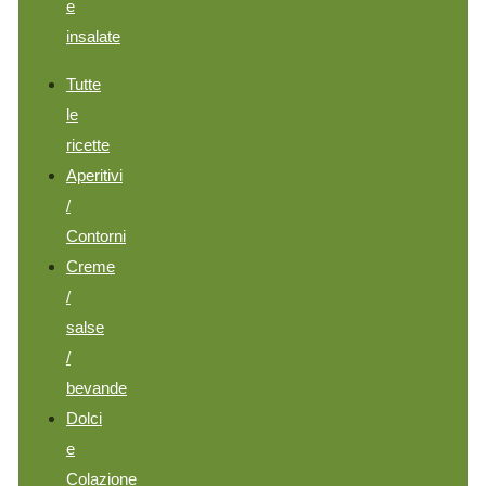
e
insalate
Tutte
le
ricette
Aperitivi
/
Contorni
Creme
/
salse
/
bevande
Dolci
e
Colazione