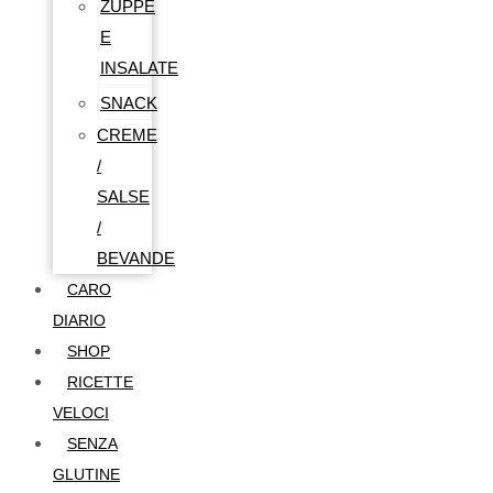
ZUPPE
E
INSALATE
SNACK
CREME
/
SALSE
/
BEVANDE
CARO
DIARIO
SHOP
RICETTE
VELOCI
SENZA
GLUTINE