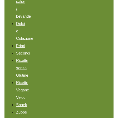
salse
/
bevande
Dolci
e
Colazione
Primi
Secondi
Ricette
senza
Glutine
Ricette
Vegane
Veloci
Snack
Zuppe