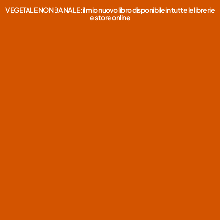
VEGETALE NON BANALE: il mio nuovo libro disponibile in tutte le librerie
e store online