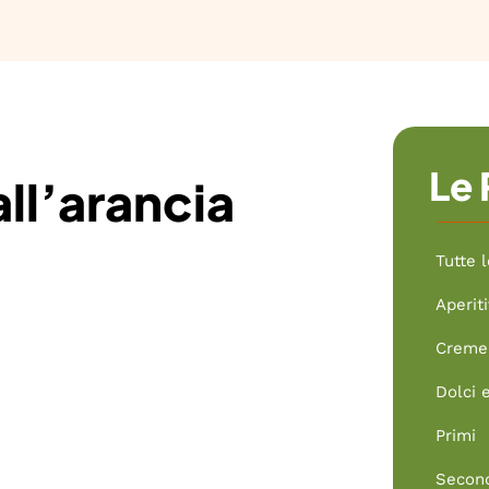
Le 
all’arancia
Tutte l
Aperiti
Creme 
Dolci 
Primi
Secon