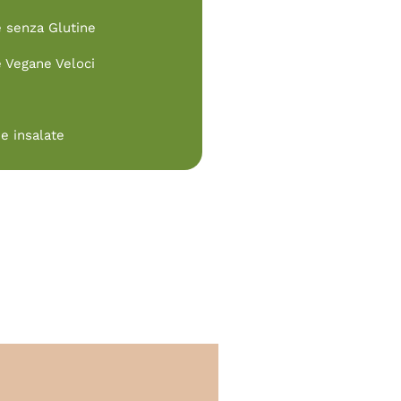
e senza Glutine
e Vegane Veloci
e insalate