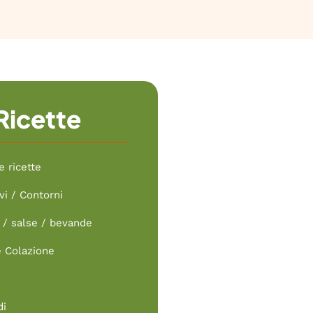
Ricette
e ricette
vi / Contorni
/ salse / bevande
e Colazione
di