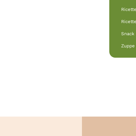
Ricett
Ricett
Snack
Zuppe 