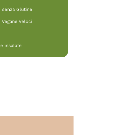
e senza Glutine
e Vegane Veloci
e insalate