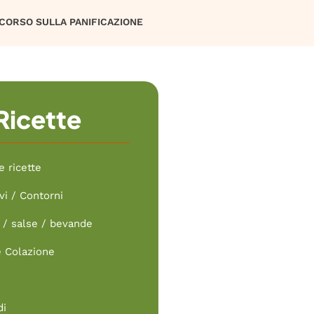
CORSO SULLA PANIFICAZIONE
Ricette
e ricette
vi / Contorni
/ salse / bevande
e Colazione
di