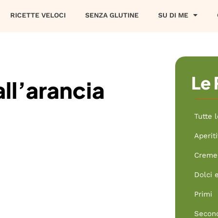
RICETTE VELOCI
SENZA GLUTINE
SU DI ME
Le 
all’arancia
Tutte l
Aperiti
Creme 
Dolci 
Primi
Secon