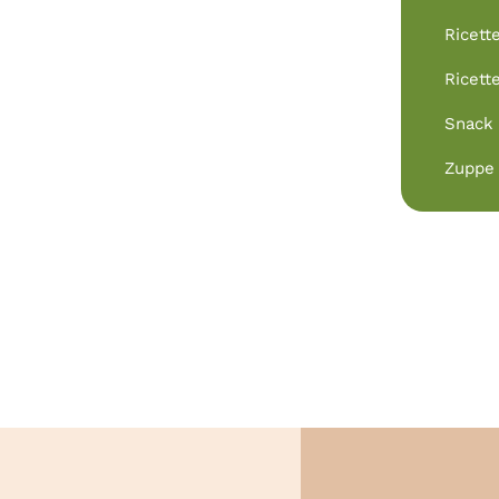
Ricett
Ricett
Snack
Zuppe 