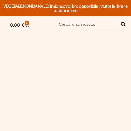
VEGETALE NON BANALE: il mio nuovo libro disponibile in tutte le librerie
e store online
0
0,00
€