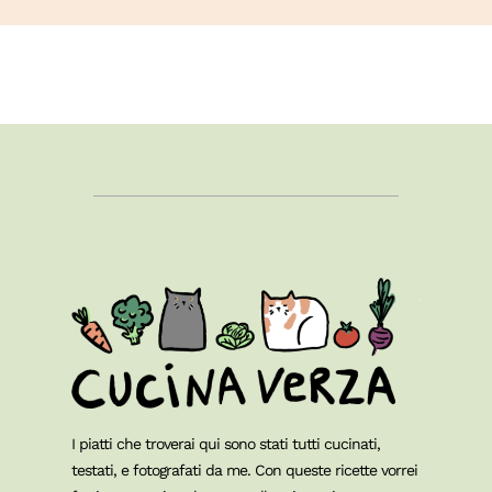
I piatti che troverai qui sono stati tutti cucinati,
testati, e fotografati da me. Con queste ricette vorrei