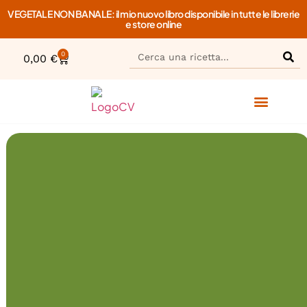
VEGETALE NON BANALE: il mio nuovo libro disponibile in tutte le librerie
e store online
0
0,00
€