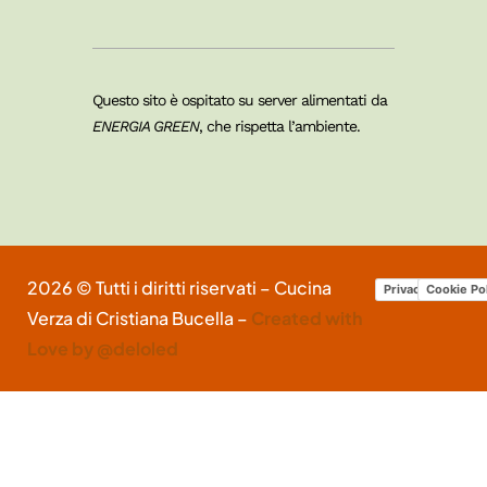
Questo sito è ospitato su server alimentati da
ENERGIA GREEN
, che rispetta l’ambiente.
2026 © Tutti i diritti riservati – Cucina
Privacy Policy
Cookie Po
Verza di Cristiana Bucella –
Created with
Love by @deloled