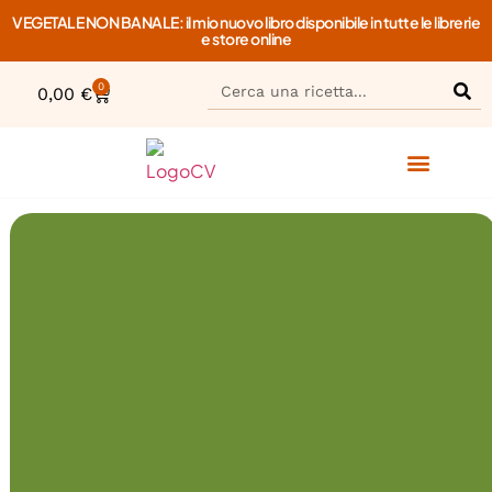
VEGETALE NON BANALE: il mio nuovo libro disponibile in tutte le librerie
e store online
0
0,00
€