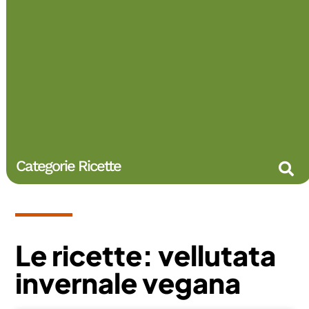
Categorie Ricette
Tutte le ri
Aperitivi /
Creme / salse
Dolci e 
Ricette senza
Ricette Vegane V
Zuppe e i
Le ricette: vellutata
invernale vegana