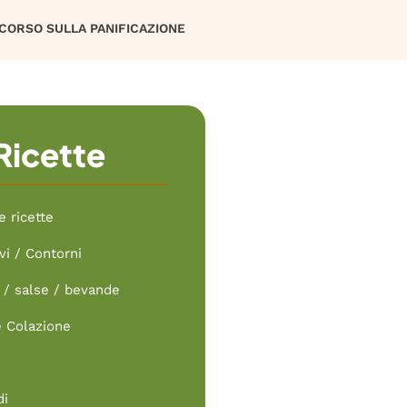
CORSO SULLA PANIFICAZIONE
Ricette
e ricette
vi / Contorni
/ salse / bevande
e Colazione
di