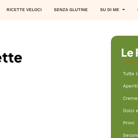
RICETTE VELOCI
SENZA GLUTINE
SU DI ME
Le 
ette
Tutte l
Aperiti
Creme 
Dolci 
Primi
Secon