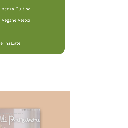
e senza Glutine
e Vegane Veloci
e insalate