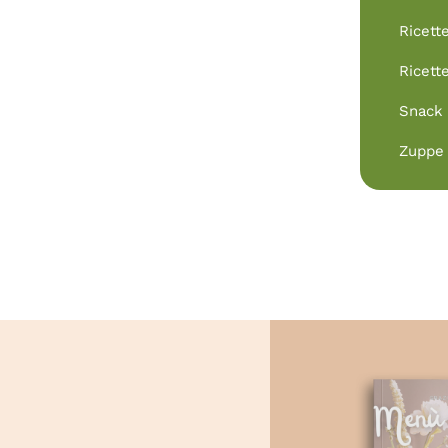
Ricett
Ricett
Snack
Zuppe 