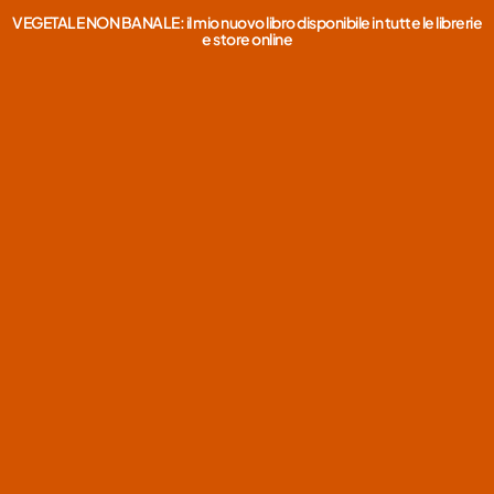
VEGETALE NON BANALE: il mio nuovo libro disponibile in tutte le librerie
e store online