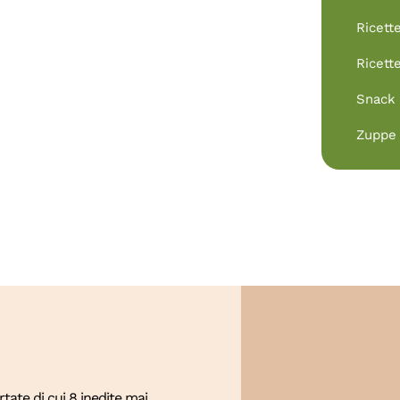
Ricett
Ricett
Snack
Zuppe 
ate di cui 8 inedite mai