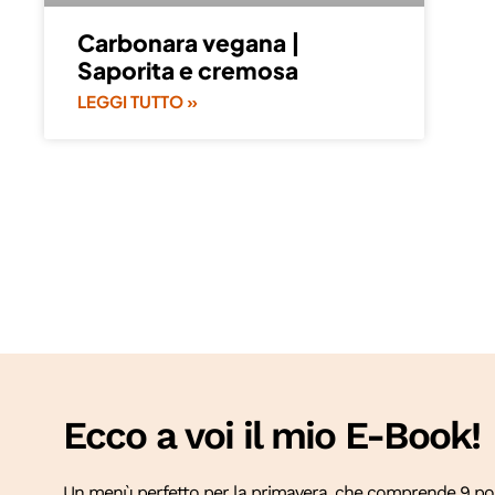
Carbonara vegana |
Saporita e cremosa
LEGGI TUTTO »
Ecco a voi il mio E-Book!
Un menù perfetto per la primavera, che comprende 9 port