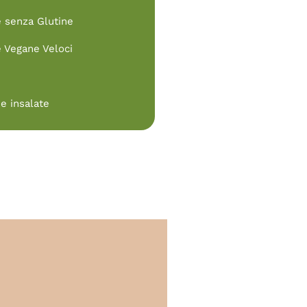
e senza Glutine
e Vegane Veloci
e insalate