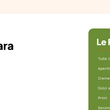
Le 
ara
Tutte l
Aperiti
Creme 
Dolci 
Primi
Secon