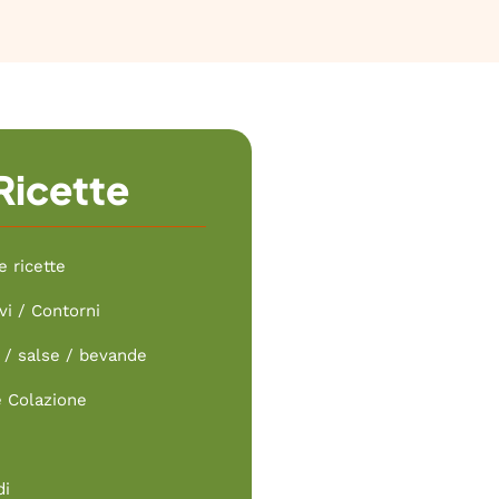
Ricette
e ricette
vi / Contorni
/ salse / bevande
e Colazione
di