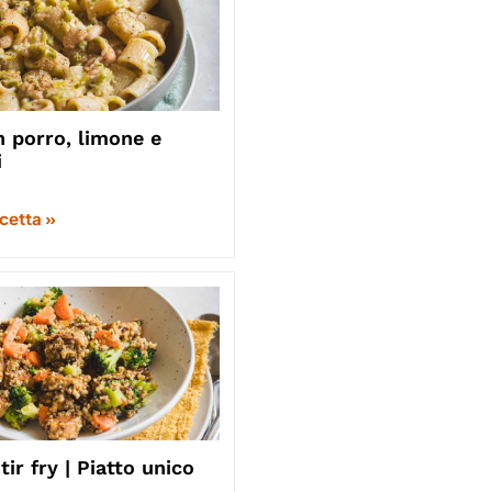
 porro, limone e
i
icetta »
ir fry | Piatto unico
o