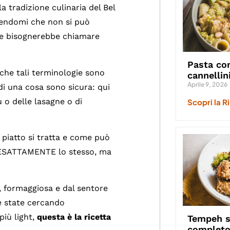
a tradizione culinaria del Bel
cendomi che non si può
che bisognerebbe chiamare
Pasta con
che tali terminologie sono
cannellin
Aprile 9, 2026
di una cosa sono sicura: qui
 o delle lasagne o di
Scopri la R
e piatto si tratta e come può
 è ESATTAMENTE lo stesso, ma
, formaggiosa e dal sentore
e state cercando
più light,
questa è la ricetta
Tempeh st
complet