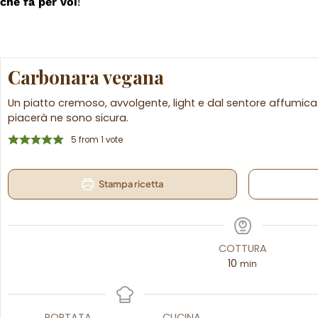
che fa per voi
!
Carbonara vegana
Un piatto cremoso, avvolgente, light e dal sentore affumica
piacerà ne sono sicura.
5
from 1 vote
Stampa ricetta
COTTURA
10
min
PORTATA
CUCINA