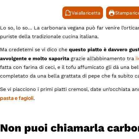
Vai alla ricetta
Stampa ric
Lo so, lo so… La carbonara vegana può far venire l’ortica
puriste della tradizionale cucina italiana.
Ma credetemi se vi dico che
questo piatto è davvero gus
l
avvolgente e molto saporita
grazie all’abbinamento tra
fatta con farina di ceci, e il tofu affumicato gli dà una bel
completato da una bella grattata di pepe che fa subito c
Se vi piacciono i primi piatti cremosi, date un’occhiata a
pasta e fagioli
.
Non puoi chiamarla carbo