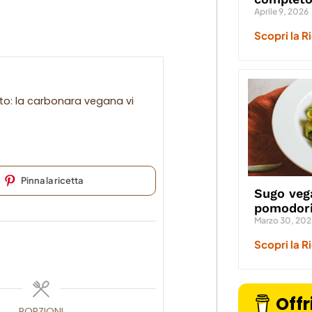
Aprile 9, 2026
Scopri la R
to: la carbonara vegana vi
Pinna la ricetta
Sugo veg
pomodori
Marzo 30, 202
Scopri la R
Offr
PORZIONI