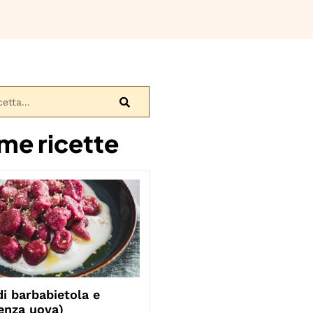
ime ricette
i barbabietola e
enza uova)