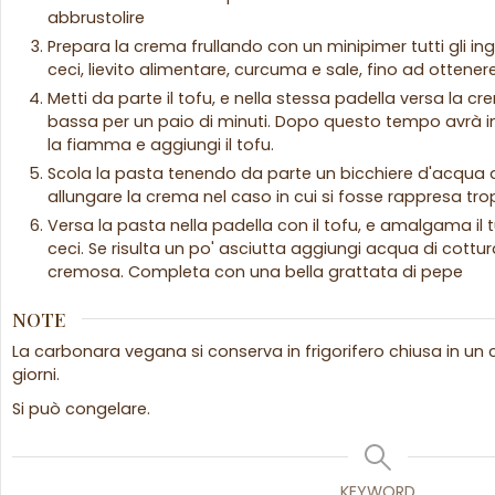
abbrustolire
Prepara la crema frullando con un minipimer tutti gli ingre
ceci, lievito alimentare, curcuma e sale, fino ad ottener
Metti da parte il tofu, e nella stessa padella versa l
bassa per un paio di minuti. Dopo questo tempo avrà in
la fiamma e aggiungi il tofu.
Scola la pasta tenendo da parte un bicchiere d'acqua di
allungare la crema nel caso in cui si fosse rappresa tr
Versa la pasta nella padella con il tofu, e amalgama il t
ceci. Se risulta un po' asciutta aggiungi acqua di cottura
cremosa. Completa con una bella grattata di pepe
NOTE
La carbonara vegana si conserva in frigorifero chiusa in un 
giorni.
Si può congelare.
KEYWORD