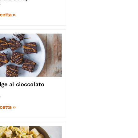
6
icetta »
ge al cioccolato
6
icetta »