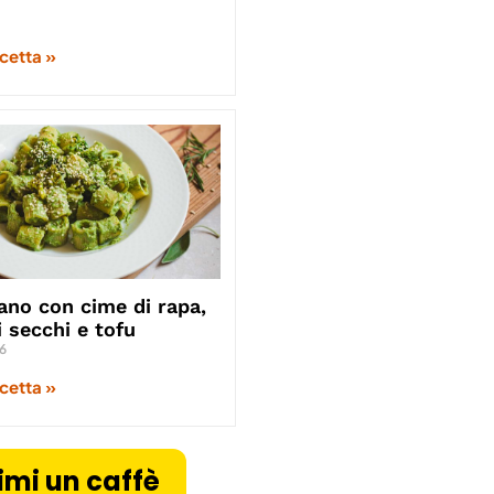
icetta »
ano con cime di rapa,
 secchi e tofu
6
icetta »
imi un caffè