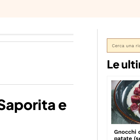
Le ult
Saporita e
Gnocchi d
patate (s