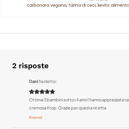
carbonara vegana, farina di ceci, lievito aliment
2 risposte
Dani
ha detto:
Ottima 3 bambini sotto i 4 anni l‘hanno apprezzata t
cremosa il top. Grazie per questa ricetta
Rispondi