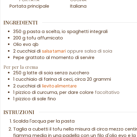
Portata principale
Italiana
INGREDIENTI
350
g
pasta a scelta, io spaghetti integrali
200
g
tofu affumicato
Olio evo qb
2
cucchiai di
salsa tamari
oppure salsa di soia
Pepe grattato al momento di servire
Per per la crema
250
g
latte di soia senza zucchero
1
cucchiaio
di farina di ceci, circa 20 grammi
2
cucchiai
di
lievito alimentare
1
pizzico di curcuma, per dare colore
facoltativo
1
pizzico di sale fino
ISTRUZIONI
Scalda l'acqua per la pasta
Taglia a cubetti il tofu nella misura di circa mezzo centi
fiamma media in una padella con un filo d'olio evo e la 