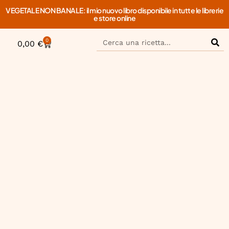
VEGETALE NON BANALE: il mio nuovo libro disponibile in tutte le librerie
e store online
0
0,00
€