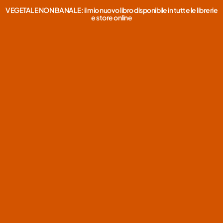
VEGETALE NON BANALE: il mio nuovo libro disponibile in tutte le librerie
e store online