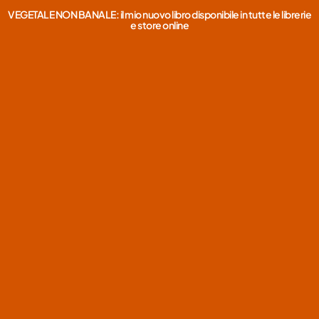
VEGETALE NON BANALE: il mio nuovo libro disponibile in tutte le librerie
e store online