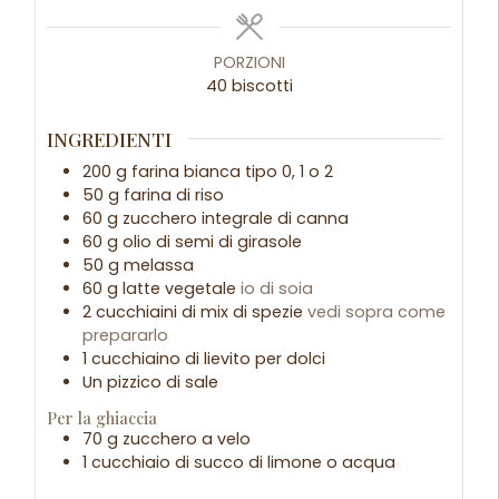
PORZIONI
40
biscotti
INGREDIENTI
200
g
farina bianca tipo 0, 1 o 2
50
g
farina di riso
60
g
zucchero integrale di canna
60
g
olio di semi di girasole
50
g
melassa
60
g
latte vegetale
io di soia
2
cucchiaini
di mix di spezie
vedi sopra come
prepararlo
1
cucchiaino
di lievito per dolci
Un pizzico di sale
Per la ghiaccia
70
g
zucchero a velo
1
cucchiaio
di succo di limone o acqua