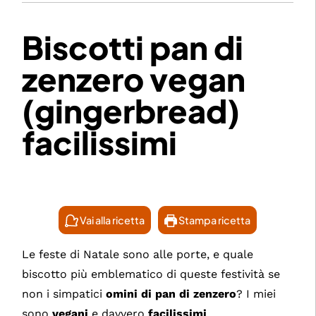
Biscotti pan di
zenzero vegan
(gingerbread)
facilissimi
Vai alla ricetta
Stampa ricetta
Le feste di Natale sono alle porte, e quale
biscotto più emblematico di queste festività se
non i simpatici
omini di pan di zenzero
? I miei
sono
vegani
e davvero
facilissimi
.