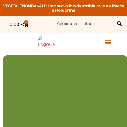
VEGETALE NON BANALE: il mio nuovo libro disponibile in tutte le librerie
e store online
0
0,00
€