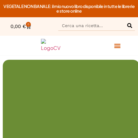
VEGETALE NON BANALE: il mio nuovo libro disponibile in tutte le librerie
e store online
0
0,00
€