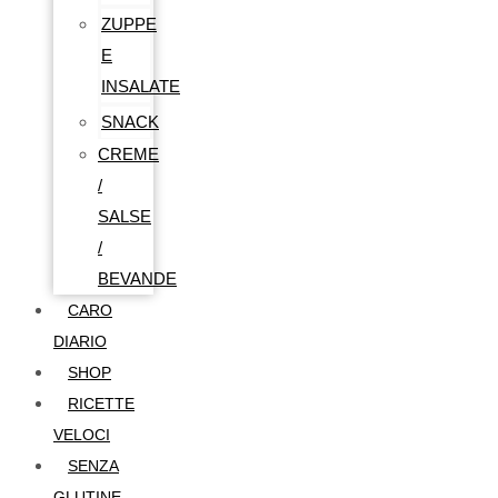
ZUPPE
E
INSALATE
SNACK
CREME
/
SALSE
/
BEVANDE
CARO
DIARIO
SHOP
RICETTE
VELOCI
SENZA
GLUTINE