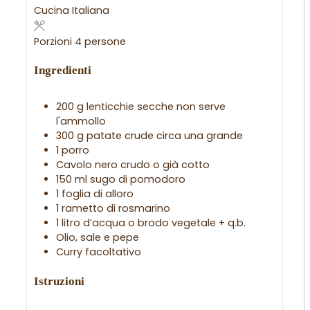
Cucina
Italiana
Porzioni
4
persone
Ingredienti
200
g
lenticchie secche
non serve
l'ammollo
300
g
patate crude
circa una grande
1
porro
Cavolo nero crudo o già cotto
150
ml
sugo di pomodoro
1
foglia di alloro
1
rametto di rosmarino
1
litro
d’acqua o brodo vegetale + q.b.
Olio, sale e pepe
Curry
facoltativo
Istruzioni