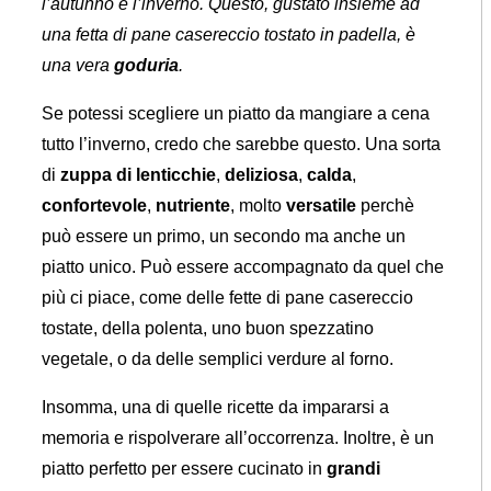
l’autunno e l’inverno. Questo, gustato insieme ad
una fetta di pane casereccio tostato in padella, è
una vera
goduria
.
Se potessi scegliere un piatto da mangiare a cena
tutto l’inverno, credo che sarebbe questo. Una sorta
di
zuppa di lenticchie
,
deliziosa
,
calda
,
confortevole
,
nutriente
, molto
versatile
perchè
può essere un primo, un secondo ma anche un
piatto unico. Può essere accompagnato da quel che
più ci piace, come delle fette di pane casereccio
tostate, della polenta, uno buon spezzatino
vegetale, o da delle semplici verdure al forno.
Insomma, una di quelle ricette da impararsi a
memoria e rispolverare all’occorrenza. Inoltre, è un
piatto perfetto per essere cucinato in
grandi