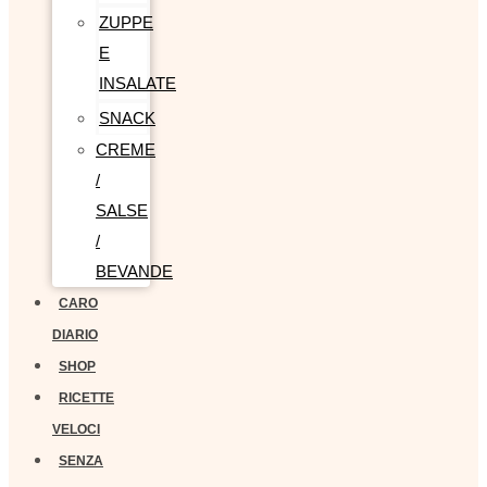
ZUPPE
E
INSALATE
SNACK
CREME
/
SALSE
/
BEVANDE
CARO
DIARIO
SHOP
RICETTE
VELOCI
SENZA