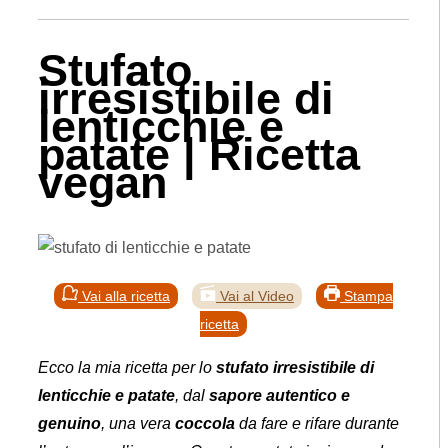
Stufato
irresistibile di
lenticchie e
patate | Ricetta
vegan
Vai alla ricetta
Vai al Video
Stampa
ricetta
Ecco la mia ricetta per lo
stufato irresistibile di
lenticchie e patate
, dal
sapore autentico e
genuino
, una vera
coccola
da fare e rifare durante