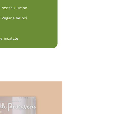
e senza Glutine
e Vegane Veloci
e insalate