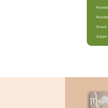
Ricett
Ricett
Snack
Zuppe 