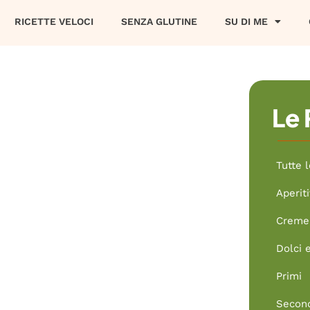
RICETTE VELOCI
SENZA GLUTINE
SU DI ME
Le 
Tutte l
Aperiti
Creme 
Dolci 
Primi
Secon