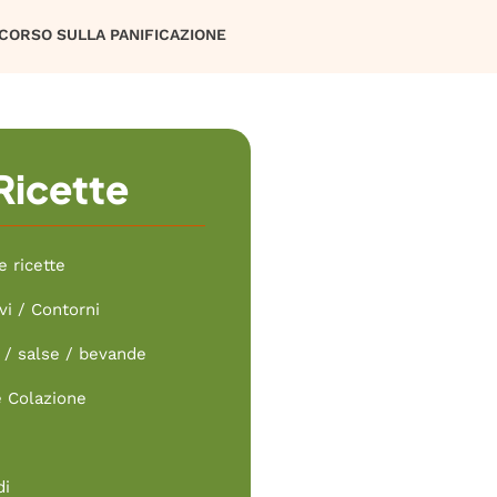
CORSO SULLA PANIFICAZIONE
Ricette
e ricette
vi / Contorni
/ salse / bevande
e Colazione
di