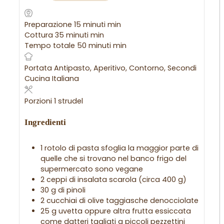
Preparazione
15
minuti
min
Cottura
35
minuti
min
Tempo totale
50
minuti
min
Portata
Antipasto, Aperitivo, Contorno, Secondi
Cucina
Italiana
Porzioni
1
strudel
Ingredienti
1
rotolo
di pasta sfoglia
la maggior parte di
quelle che si trovano nel banco frigo del
supermercato sono vegane
2
ceppi
di insalata scarola (circa 400 g)
30
g
di pinoli
2
cucchiai
di olive taggiasche denocciolate
25
g
uvetta
oppure altra frutta essiccata
come datteri tagliati a piccoli pezzettini