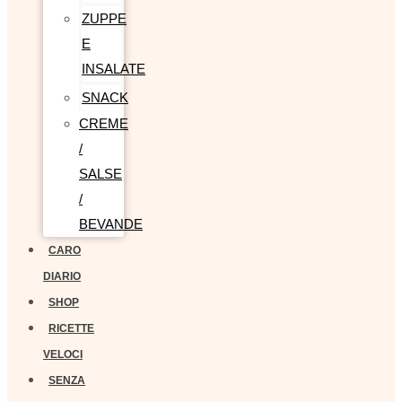
ZUPPE
E
INSALATE
SNACK
CREME
/
SALSE
/
BEVANDE
CARO
DIARIO
SHOP
RICETTE
VELOCI
SENZA