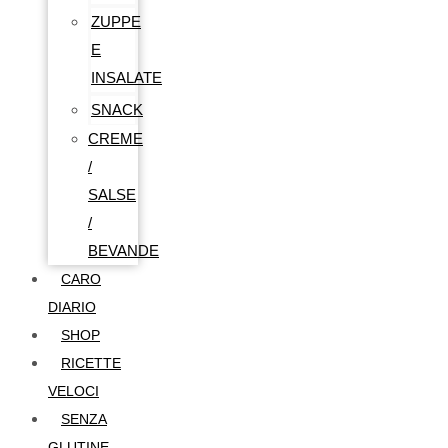
ZUPPE
E
INSALATE
SNACK
CREME
/
SALSE
/
BEVANDE
CARO
DIARIO
SHOP
RICETTE
VELOCI
SENZA
GLUTINE