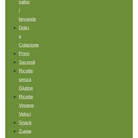
salse
/
bevande
Dolci
e
Colazione
Primi
Secondi
Ricette
senza
Glutine
Ricette
Vegane
Veloci
Snack
Zuppe