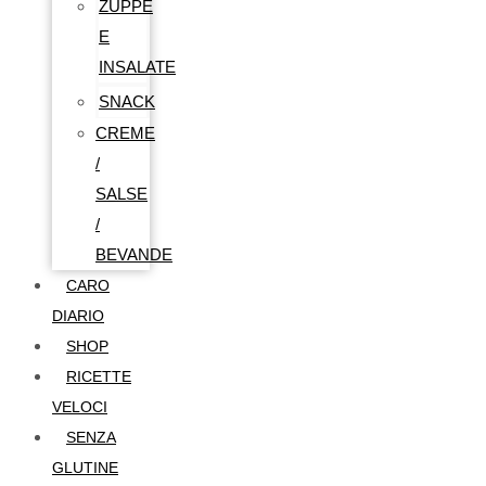
ZUPPE
E
INSALATE
SNACK
CREME
/
SALSE
/
BEVANDE
CARO
DIARIO
SHOP
RICETTE
VELOCI
SENZA
GLUTINE