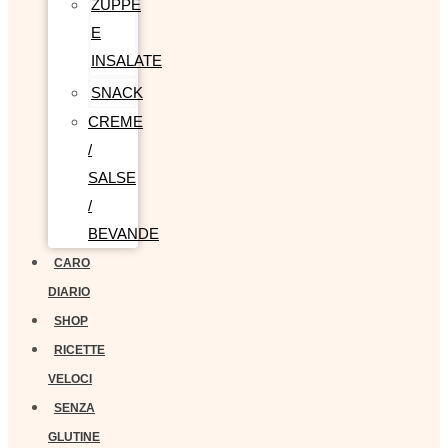
ZUPPE
E
INSALATE
SNACK
CREME
/
SALSE
/
BEVANDE
CARO
DIARIO
SHOP
RICETTE
VELOCI
SENZA
GLUTINE