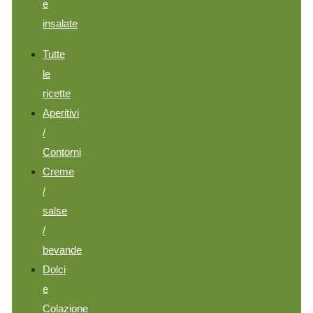
e
insalate
Tutte
le
ricette
Aperitivi
/
Contorni
Creme
/
salse
/
bevande
Dolci
e
Colazione