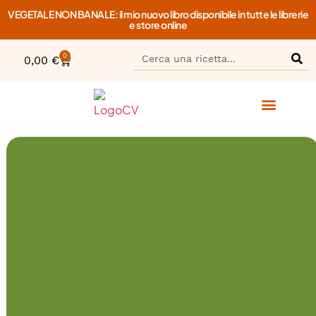
VEGETALE NON BANALE: il mio nuovo libro disponibile in tutte le librerie
e store online
0
0,00
€