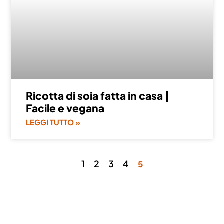
Ricotta di soia fatta in casa |
Facile e vegana
LEGGI TUTTO »
1
2
3
4
5